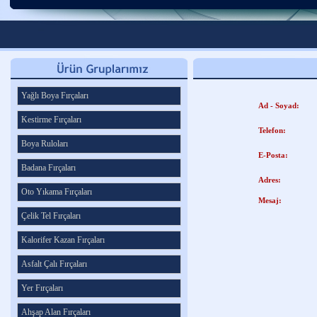
Yağlı Boya Fırçaları
Ad - Soyad:
Kestirme Fırçaları
Telefon:
Boya Ruloları
E-Posta:
Badana Fırçaları
Adres:
Oto Yıkama Fırçaları
Mesaj:
Çelik Tel Fırçaları
Kalorifer Kazan Fırçaları
Asfalt Çalı Fırçaları
Yer Fırçaları
Ahşap Alan Fırçaları