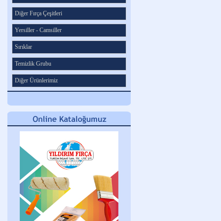
Diğer Fırça Çeşitleri
Yersiller - Camsiller
Sırıklar
Temizlik Grubu
Diğer Ürünlerimiz