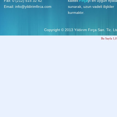
Fax: 0 (212) 515 32 42
kaliteli
Fırça
yı en uygun fiyata
Email:
info@yildirimfirca.com
sunarak, uzun vadeli ilişkiler
kurmaktır.
Copyright © 2013
Yıldırım Fırça San. Tic. Ltd
Bu Sayfa 1,0