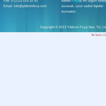
Fax: 0 (212) 515 32 42
kaliteli
Fırça
yı en uygun fiyata
Email:
info@yildirimfirca.com
sunarak, uzun vadeli ilişkiler
kurmaktır.
Copyright © 2013
Yıldırım Fırça San. Tic. Ltd
Bu Sayfa 1,2