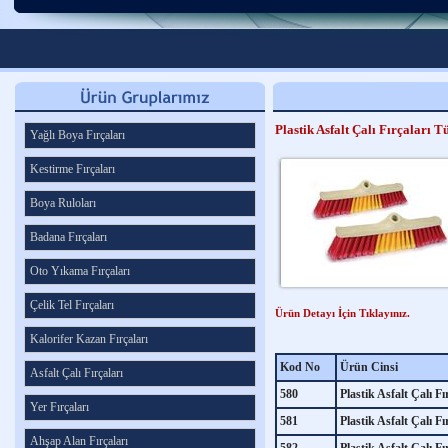
Plastik Asfalt Çalı Fırçaları T
Yağlı Boya Fırçaları
Kestirme Fırçaları
Boya Ruloları
Badana Fırçaları
Oto Yıkama Fırçaları
Çelik Tel Fırçaları
Ürün Detayı İçin Tıklayınız.
Kalorifer Kazan Fırçaları
Kod No
Ürün Cinsi
Asfalt Çalı Fırçaları
580
Plastik Asfalt Çalı Fı
Yer Fırçaları
581
Plastik Asfalt Çalı Fı
Ahşap Alan Fırçaları