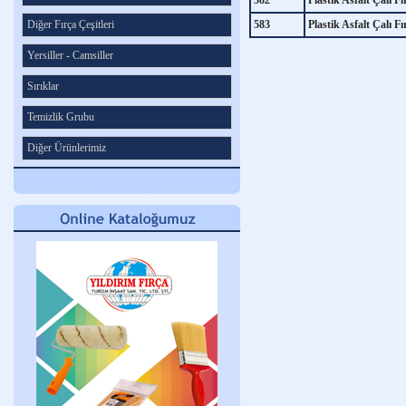
582
Plastik Asfalt Çalı Fı
Diğer Fırça Çeşitleri
583
Plastik Asfalt Çalı Fı
Yersiller - Camsiller
Sırıklar
Temizlik Grubu
Diğer Ürünlerimiz