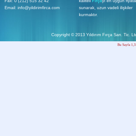
Fax: 0 (212) 515 32 42
kaliteli
Fırça
yı en uygun fiyata
Email:
info@yildirimfirca.com
sunarak, uzun vadeli ilişkiler
kurmaktır.
Copyright © 2013
Yıldırım Fırça San. Tic. Ltd
Bu Sayfa 1,3