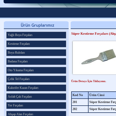
Süper Kestirme Fırçaları (Ahş
Yağlı Boya Fırçaları
Kestirme Fırçaları
Boya Ruloları
Badana Fırçaları
Oto Yıkama Fırçaları
Çelik Tel Fırçaları
Ürün Detayı İçin Tıklayınız.
Kalorifer Kazan Fırçaları
Kod No
Ürün Cinsi
Asfalt Çalı Fırçaları
201
Süper Kestirme Fırç
Yer Fırçaları
202
Süper Kestirme Fırç
Ahşap Alan Fırçaları