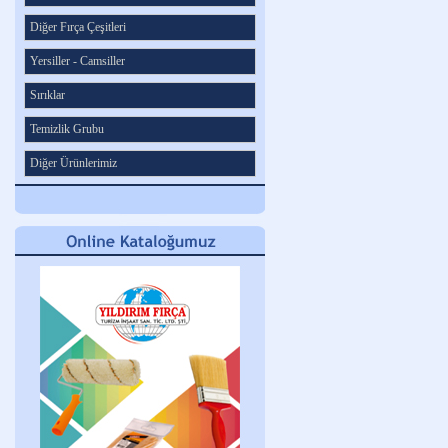
Diğer Fırça Çeşitleri
Yersiller - Camsiller
Sırıklar
Temizlik Grubu
Diğer Ürünlerimiz