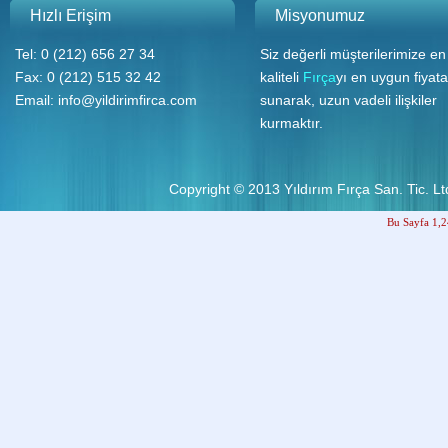
Hızlı Erişim
Misyonumuz
Tel: 0 (212) 656 27 34
Siz değerli müşterilerimize en
Fax: 0 (212) 515 32 42
kaliteli
Fırça
yı en uygun fiyata
Email:
info@yildirimfirca.com
sunarak, uzun vadeli ilişkiler
kurmaktır.
Copyright © 2013
Yıldırım Fırça San. Tic. Ltd
Bu Sayfa 1,2