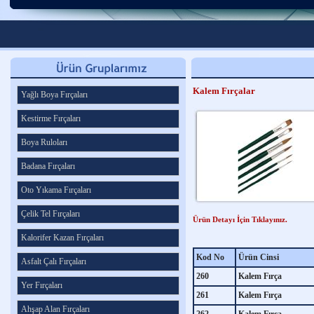
Kalem Fırçalar
Yağlı Boya Fırçaları
Kestirme Fırçaları
Boya Ruloları
Badana Fırçaları
Oto Yıkama Fırçaları
Çelik Tel Fırçaları
Ürün Detayı İçin Tıklayınız.
Kalorifer Kazan Fırçaları
Kod No
Ürün Cinsi
Asfalt Çalı Fırçaları
260
Kalem Fırça
Yer Fırçaları
261
Kalem Fırça
Ahşap Alan Fırçaları