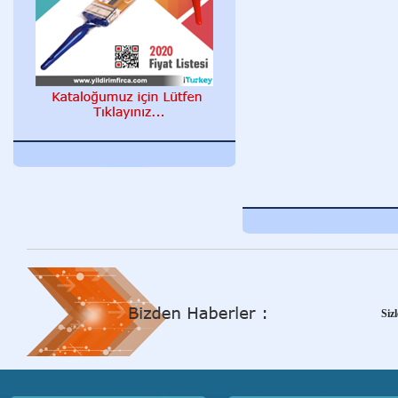
Y
Siz
Y